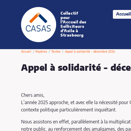
Collectif
Accueil
CASAS
pour
l’Accueil des
Solliciteurs
d’Asile à
Strasbourg
Accueil
Repères
Textes
Appel à solidarité - décembre 2024
Appel à solidarité - dé
Publié le vendredi 13 décembre 2024
Chers amis,
L’année 2025 approche, et avec elle la nécessité pour
contexte politique particulièrement inquiétant.
Nous assistons en effet, parallèlement à la multiplicat
notre public, au renforcement des amalgames, des par