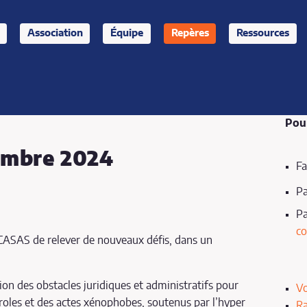
Association
Équipe
Repères
Ressources
Pour
cembre 2024
Fa
P
Pa
co
 CASAS de relever de nouveaux défis, dans un
ion des obstacles juridiques et administratifs pour
Vo
oles et des actes xénophobes, soutenus par l’hyper
Ra