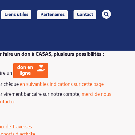
rechercher
Liens utiles
Partenaires
Contact
 faire un don à CASAS, plusieurs possibilités :
don en
ire un
ligne
ar chèque
en suivant les indications sur cette page
r virement bancaire sur notre compte,
merci de nous
ntacter
ix de Traverses
pports d’activité