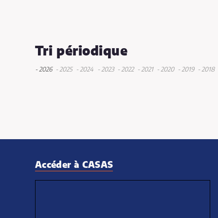
Tri périodique
- 2026
- 2025
- 2024
- 2023
- 2022
- 2021
- 2020
- 2019
- 2018
avril
septembre
décembre
mai
décembre
décembre
décembre
déce
janvier
juin
mai
juin
novembre
novembre
août
janvier
mai
mai
octobre
juin
septembr
mai
mai
avril
mars
mars
janvier
janvi
Accéder à CASAS