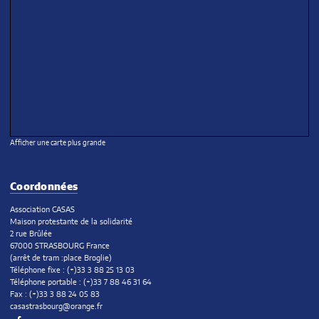
Afficher une carte plus grande
Coordonnées
Association CASAS
Maison protestante de la solidarité
2 rue Brûlée
67000 STRASBOURG France
(arrêt de tram :place Broglie)
Téléphone fixe : (+)33 3 88 25 13 03
Téléphone portable : (+)33 7 88 46 31 64
Fax : (+)33 3 88 24 05 83
casastrasbourg@orange.fr