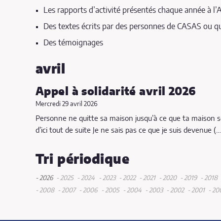
Les rapports d’activité présentés chaque année à l
Des textes écrits par des personnes de CASAS ou qu
Des témoignages
avril
Appel à solidarité avril 2026
Mercredi 29 avril 2026
Personne ne quitte sa maison jusqu’à ce que ta maison soi
d’ici tout de suite Je ne sais pas ce que je suis devenue (…
Tri périodique
- 2026
- 2025
- 2024
- 2023
- 2022
- 2021
- 2020
- 2019
- 2018
juin
septembre
décembre
novembre
décembre
décembre
décembre
déce
- 2008
- 2007
- 2006
- 2005
- 2004
- 2003
- 2002
- 2001
- 20
mai
décembre
juin
octobre
juin
décembre
mai
décembre
juin
octobre
novembre
juillet
novembre
octobre
août
oc
avril
mai
mars
mai
janvier
mai
juin
octobre
mai
juin
jan