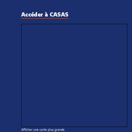
janvier
février
avril
mai
septembr
mai
janvier
mars
mai
avril
Accéder à CASAS
mars
mars
janvier
janvi
Afficher une carte plus grande