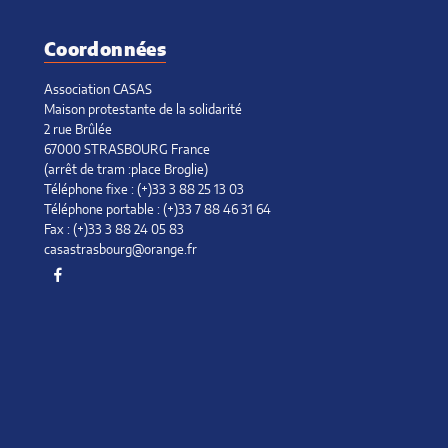
e
février
mai
avril
mars
mars
janvier
février
Coordonnées
janvier
er
Association CASAS
Maison protestante de la solidarité
2 rue Brûlée
67000 STRASBOURG France
(arrêt de tram :place Broglie)
Téléphone fixe : (+)33 3 88 25 13 03
Téléphone portable : (+)33 7 88 46 31 64
Fax : (+)33 3 88 24 05 83
casastrasbourg@orange.fr
Facebook