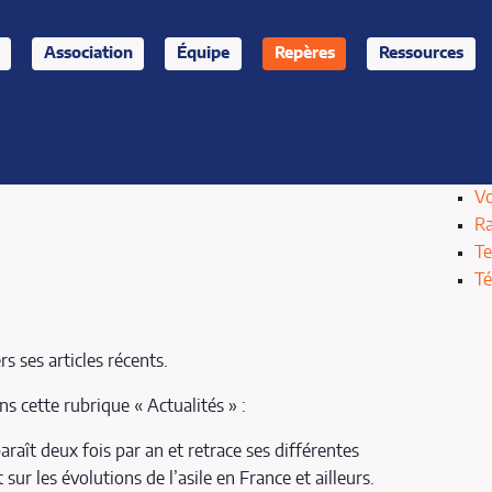
Association
Équipe
Repères
Ressources
Vo
Ra
Te
T
 ses articles récents.
s cette rubrique « Actualités » :
paraît deux fois par an et retrace ses différentes
sur les évolutions de l’asile en France et ailleurs.