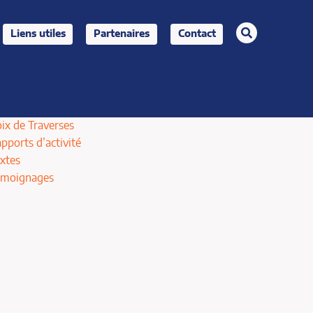
rechercher
Liens utiles
Partenaires
Contact
ix de Traverses
pports d’activité
xtes
émoignages