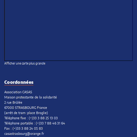
Afficher une carte plus grande
Coordonnées
Association CASAS
Maison protestante de la solidarité
2 rue Brûlée
67000 STRASBOURG France
(arrêt de tram :place Broglie)
Téléphone fixe : (+)33 3 88 25 13 03
Téléphone portable : (+)33 7 88 46 31 64
Fax : (+)33 3 88 24 05 83
casastrasbourg@orange.fr