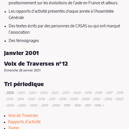
positionnement sur les évolutions de l’asile en France et ailleurs.
Les rapports d’activité présentés chaque année à l’Assemblée
Générale
Des textes écrits par des personnes de CASAS ou qui ont marqué
l’association
Des témoignages
janvier 2001
Voix de Traverses n°12
Dimanche 28 janvier 2001
Tri périodique
- 2026
- 2025
- 2024
- 2023
- 2022
- 2021
- 2020
- 2019
- 2018
- 2017
- 2016
juin
septembre
décembre
novembre
décembre
décembre
décembre
décembre
novembre
décem
d
- 2015
- 2014
- 2013
- 2012
- 2011
- 2010
- 2009
- 2008
- 2007
- 2006
- 2005
décembre
mai
décembre
juin
juin
juin
décembre
mai
septembre
juin
décembre
novembre
octobre
novembre
décembre
août
octobre
juin
décemb
octobr
s
d
-
- 2004
- 2003
- 2002
- 2001
- 2000
- 1999
- 1998
- 1997
- 1996
octobre
avril
octobre
mars
juillet
mai
octobre
mars
janvier
octobre
juin
mai
juin
septembre
juin
juillet
octobre
novembre
mai
juin
juin
mars
décembre
mai
août
m
Voix de Traverses
janvier
avril
mai
janvier
février
mars
mai
septembre
juillet
février
mars
mai
juin
février
mai
av
Rapports d’activité
janvier
mars
mai
mars
avril
mars
janvier
février
Textes
mars
mars
janvier