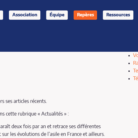
Association
Équipe
Repères
Ressources
Vo
Ra
Te
T
 ses articles récents.
s cette rubrique « Actualités » :
paraît deux fois par an et retrace ses différentes
sur les évolutions de l’asile en France et ailleurs.