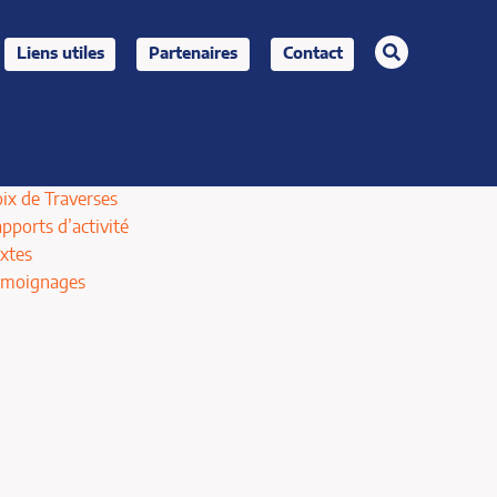
rechercher
Liens utiles
Partenaires
Contact
ix de Traverses
pports d’activité
xtes
émoignages