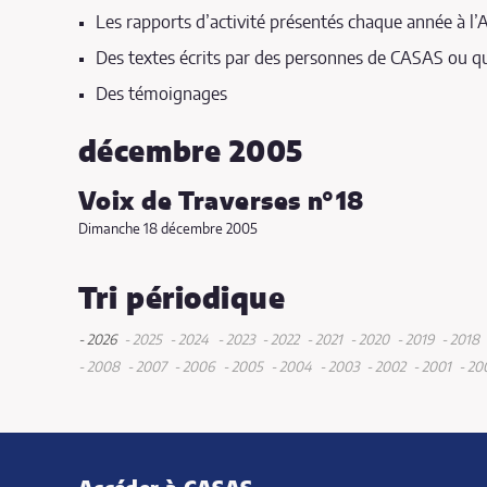
Les rapports d’activité présentés chaque année à l
Des textes écrits par des personnes de CASAS ou qu
Des témoignages
décembre 2005
Voix de Traverses n°18
Dimanche 18 décembre 2005
Tri périodique
- 2026
- 2025
- 2024
- 2023
- 2022
- 2021
- 2020
- 2019
- 2018
juin
septembre
décembre
novembre
décembre
décembre
décembre
déce
- 2008
- 2007
- 2006
- 2005
- 2004
- 2003
- 2002
- 2001
- 20
mai
décembre
juin
octobre
juin
décembre
mai
décembre
juin
octobre
novembre
juillet
novembre
octobre
août
oc
avril
mai
mars
mai
janvier
mai
juin
octobre
mai
juin
jan
janvier
février
avril
mai
septembr
mai
janvier
mars
mai
avril