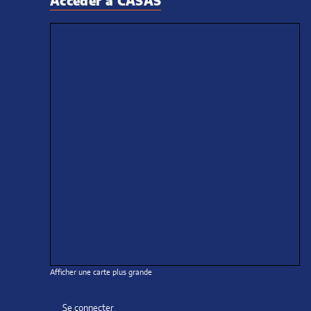
Accéder à CASAS
mars
mars
janvier
janvi
Afficher une carte plus grande
Se connecter