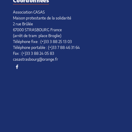
Coordonnées
janvier
er
Association CASAS
Maison protestante de la solidarité
2 rue Brûlée
67000 STRASBOURG France
(arrêt de tram :place Broglie)
Téléphone fixe : (+)33 3 88 25 13 03
Téléphone portable : (+)33 7 88 46 31 64
Fax : (+)33 3 88 24 05 83
casastrasbourg@orange.fr
Facebook