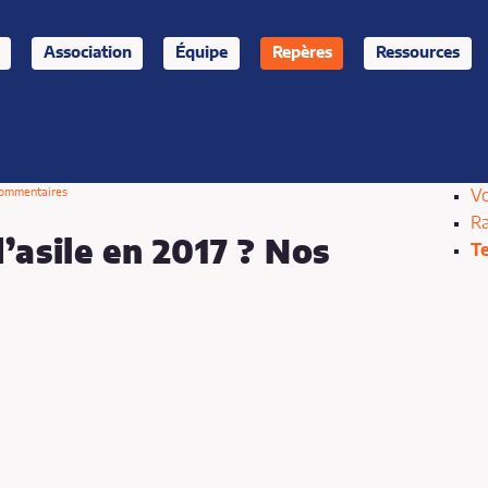
Association
Équipe
Repères
Ressources
commentaires
Vo
Ra
’asile en 2017 ? Nos
T