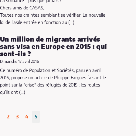
La solidarité… plus que jamais !
Chers amis de CASAS,
Toutes nos craintes semblent se vérifier. La nouvelle
loi de l’asile entrée en fonction au (…)
Un million de migrants arrivés
sans visa en Europe en 2015 : qui
sont-ils ?
Dimanche 17 avril 2016
Ce numéro de Population et Sociétés, paru en avril
2016, propose un article de Philippe Fargues faisant le
point sur la "crise" des réfugiés de 2015 : les routes
qu’ils ont (…)
1
2
3
4
5