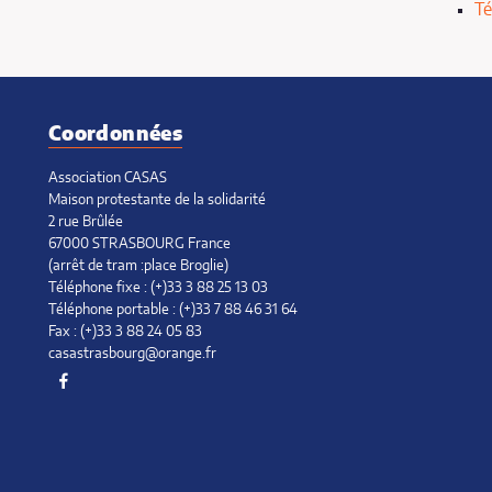
T
Coordonnées
Association CASAS
Maison protestante de la solidarité
2 rue Brûlée
67000 STRASBOURG France
(arrêt de tram :place Broglie)
Téléphone fixe : (+)33 3 88 25 13 03
Téléphone portable : (+)33 7 88 46 31 64
Fax : (+)33 3 88 24 05 83
casastrasbourg@orange.fr
Facebook