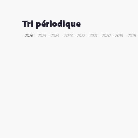
Tri périodique
- 2026
- 2025
- 2024
- 2023
- 2022
- 2021
- 2020
- 2019
- 2018
avril
septembre
décembre
mai
décembre
décembre
décembre
déce
janvier
juin
mai
juin
novembre
novembre
août
janvier
mai
mai
octobre
juin
septembr
mai
mai
avril
mars
mars
janvier
janvi