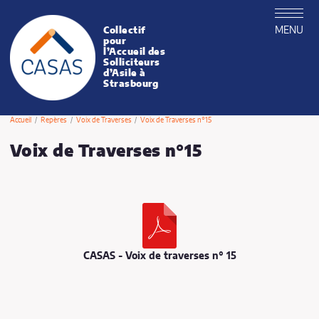
MENU
Collectif
CASAS
pour
l’Accueil des
Solliciteurs
d’Asile à
Strasbourg
Accueil
Repères
Voix de Traverses
Voix de Traverses n°15
Voix de Traverses n°15
Publié le vendredi 18 octobre 2002
CASAS - Voix de traverses n° 15