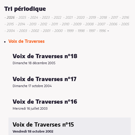
Tri périodique
- 2026
- 2025
- 2024
- 2023
- 2022
- 2021
- 2020
- 2019
- 2018
- 2017
- 2016
mai
juin
décembre
novembre
juin
décembre
décembre
mai
novembre
décem
d
- 2015
- 2014
- 2013
- 2012
- 2011
- 2010
- 2009
- 2008
- 2007
- 2006
- 2005
décembre
janvier
décembre
juin
mai
décembre
mai
septembre
décembre
juin
octobre
mai
décembre
octobre
mai
décemb
mai
m
d
-
- 2004
- 2003
- 2002
- 2001
- 2000
- 1999
- 1998
- 1997
- 1996
octobre
octobre
mars
juillet
octobre
mars
janvier
octobre
juin
juin
septembre
juillet
janvier
novembre
mai
juin
mars
décembre
Voix de Traverses
mai
janvier
février
mars
juillet
février
mars
juin
mars
mars
Voix de Traverses n°18
Dimanche 18 décembre 2005
Voix de Traverses n°17
Dimanche 17 octobre 2004
Voix de Traverses n°16
Mercredi 16 juillet 2003
Voix de Traverses n°15
Vendredi 18 octobre 2002