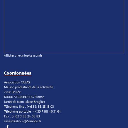
Afficher une carte plus grande
Coordonnées
Association CASAS
Maison protestante de la solidarité
2 rue Brûlée
67000 STRASBOURG France
(arrêt de tram :place Broglie)
Téléphone fixe : (+)33 3 88 25 13 03
Téléphone portable : (+)33 7 88 46 31 64
Fax : (+)33 3 88 24 05 83
casastrasbourg@orange.fr