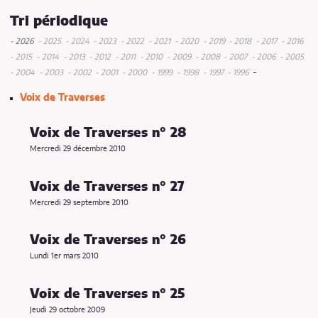
Tri périodique
- 2026
- 2025
- 2024
- 2023
- 2022
- 2021
- 2020
- 2019
- 2018
- 2017
- 2016
mai
juin
décembre
novembre
juin
décembre
décembre
mai
novembre
décem
d
- 2015
- 2014
- 2013
- 2012
- 2011
- 2010
- 2009
- 2008
- 2007
- 2006
- 2005
décembre
janvier
décembre
juin
mai
décembre
mai
septembre
décembre
juin
octobre
mai
décembre
octobre
mai
décemb
mai
m
d
-
- 2004
- 2003
- 2002
- 2001
- 2000
- 1999
- 1998
- 1997
- 1996
octobre
octobre
mars
juillet
octobre
mars
janvier
octobre
juin
juin
septembre
juillet
janvier
novembre
mai
juin
mars
décembre
Voix de Traverses
mai
janvier
février
mars
juillet
février
mars
juin
mars
mars
Voix de Traverses n° 28
Mercredi 29 décembre 2010
Voix de Traverses n° 27
Mercredi 29 septembre 2010
Voix de Traverses n° 26
Lundi 1er mars 2010
Voix de Traverses n° 25
Jeudi 29 octobre 2009