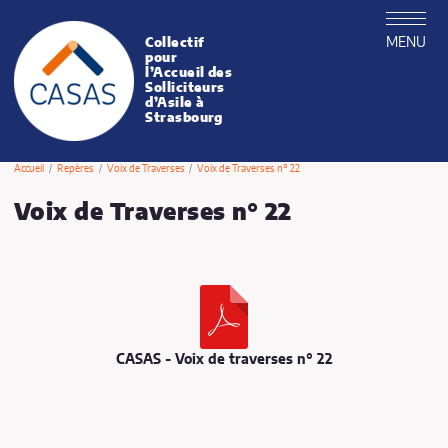
MENU
Collectif
CASAS
pour
l’Accueil des
Solliciteurs
d’Asile à
Strasbourg
Accueil
Repères
Voix de Traverses
Voix de Traverses n° 22
Voix de Traverses n° 22
Publié le vendredi 29 février 2008
CASAS - Voix de traverses n° 22