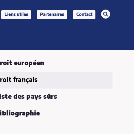
rechercher
Liens utiles
Partenaires
Contact
roit européen
roit français
iste des pays sûrs
ibliographie