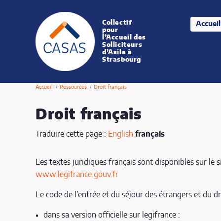
Collectif
Accueil
CASAS
pour
l’Accueil des
Solliciteurs
d’Asile à
Strasbourg
Accueil
Ressources
Droit français
Droit français
Traduire cette page :
English
français
Publié le jeudi 29 octobre 2015
Les textes juridiques français sont disponibles sur le s
www.legifrance.gouv.fr
Le code de l’entrée et du séjour des étrangers et du dro
dans sa version officielle sur legifrance :