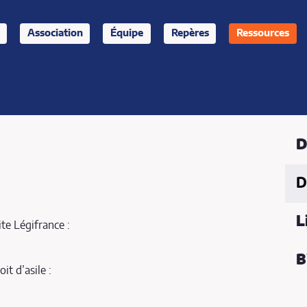
Association
Équipe
Repères
Ressources
D
D
L
ite Légifrance :
B
it d’asile :