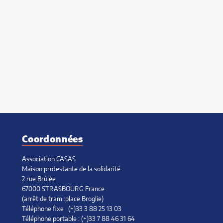
Coordonnées
Association CASAS
Maison protestante de la solidarité
2 rue Brûlée
67000 STRASBOURG France
(arrêt de tram :place Broglie)
Téléphone fixe : (+)33 3 88 25 13 03
Téléphone portable : (+)33 7 88 46 31 64