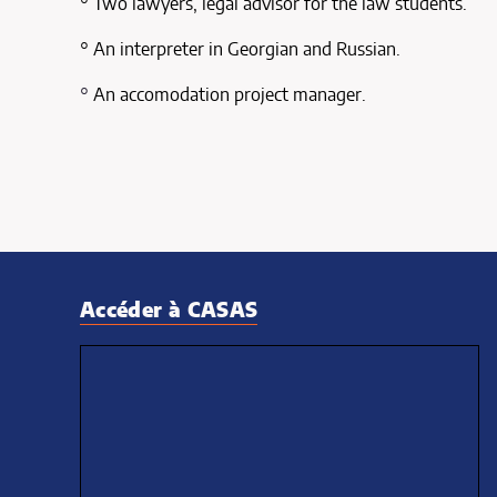
° Two lawyers, legal advisor for the law students.
° An interpreter in Georgian and Russian.
°
An accomodation project manager.
Accéder à CASAS