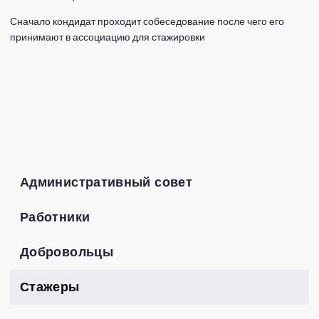
Сначало кондидат проходит собеседование после чего его
принимают в ассоциацию для стажировки
Административный совет
Работники
Добровольцы
Стажеры